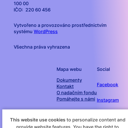
100 00
IČO: 220 60 456
Vytvořeno a provozováno prostřednictvím
systému
WordPress
Všechna práva vyhrazena
Mapa webu
Social
Dokumenty
Facebook
Kontakt
O nadačním fondu
Pomáhejte s námi
Instagram
This website use cookies
to personalize content and
provide website features. You have the right to