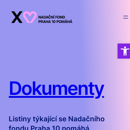
Přeskočit
na
obsah
Ope
Dokumenty
Listiny týkající se Nadačního
fondu Praha 10 pomáhá