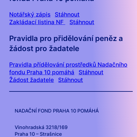
Notářský zápis
Stáhnout
Zakládací listina NF
Stáhnout
Pravidla pro přidělování peněz a
žádost pro žadatele
Pravidla přídělování prostředků Nadačního
fondu Praha 10 pomáhá
Stáhnout
Žádost žadatele
Stáhnout
NADAČNÍ FOND PRAHA 10 POMÁHÁ
Vinohradská 3218/169
Praha 10 – Strašnice